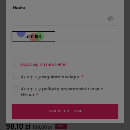
Hasło
Zapisz się na newsletter.
Akceptuję
regulamin sklepu.
*
Akceptuję
politykę prywatności
danych
klienta.
*
BRANSOLETKA TULIA BY O
LA LA...! SREBRNA
ZAREJESTRUJ MNIE
98,10 zł
109,00 zł
- 10%