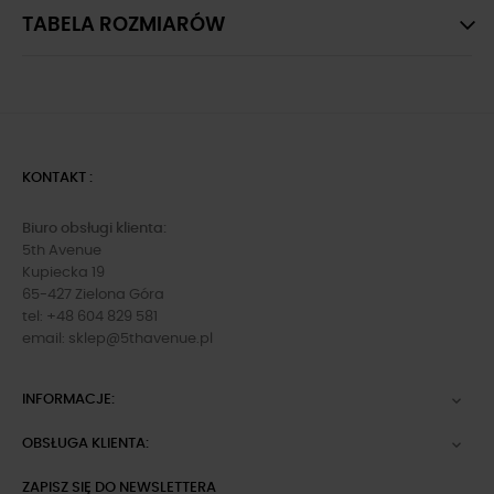
TABELA ROZMIARÓW
KONTAKT :
Biuro obsługi klienta:
5th Avenue
Kupiecka 19
65-427 Zielona Góra
tel: +48 604 829 581
email:
sklep@5thavenue.pl
INFORMACJE:

OBSŁUGA KLIENTA:

ZAPISZ SIĘ DO NEWSLETTERA