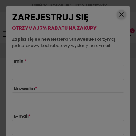
JESIEŃ 2026 DROP NR.1 JUZ W SPRZEDAŻY
ZAREJESTRUJ SIĘ
OTRZYMAJ 7% RABATU NA ZAKUPY
0
Toggle
☰
navigation
Zapisz się do newslettera 5th Avenue
i otrzymaj
jednorazowy kod rabatowy
Akcesoria
Biżuteria
Bransoletka Tulia By o la la...!
wysłany na e-mail.
srebrna
Imię
*
Nazwisko
*
E-mail
*