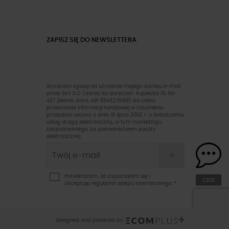
ZAPISZ SIĘ DO NEWSLETTERA
Wyrażam zgodę na używanie mojego adresu e-mail
przez SKY S.C (adres do doręczeń: Kupiecka 19, 65-
427 Zielona Góra, NIP 8943276168) do celów
przesyłania informacji handlowej w rozumieniu
przepisów ustawy z dnia 18 lipca 2002 r. o świadczeniu
usług drogą elektroniczną, w tym marketingu
bezpośredniego, za pośrednictwem poczty
elektronicznej.
Potwierdzam, że zapoznałem się i
czat
akceptuję
regulamin sklepu
internetowego.
*
Designed and powered by: