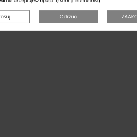
li nie akceptujesz opuść tę stronę internetową.
tosuj
Odrzuć
ZAAKC