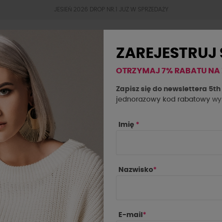
JESIEŃ 2026 DROP NR.1 JUZ W SPRZEDAŻY
ZAREJESTRUJ 
OTRZYMAJ 7% RABATU NA
BESTSELLERY
JESIEŃ 2026
OKAZJE
SAL
Zapisz się do newslettera 5t
jednorazowy kod rabatowy
wys
 la la...! zielony marmurek
Imię
*
Nazwisko
*
E-mail
*