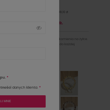
98,10 zł
109,00 zł
- 10%
Najniższa cena z 30 dni przed obniżką: 98,10 zł
Zyskaj
98.1
punktów z
5th Club.
Bransoletka damska z naturalnego kamienia na żyłce.
Elegancki i ponadczasowy dodatek do każdej
stylizacji.
kolor
pu.
*
tności
danych klienta.
*
UJ MNIE