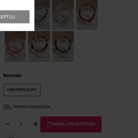
EPTUJ
Rozmiar
UNIWERSALNY
Tabela rozmiarów
-
+
DODAJ DO KOSZYKA