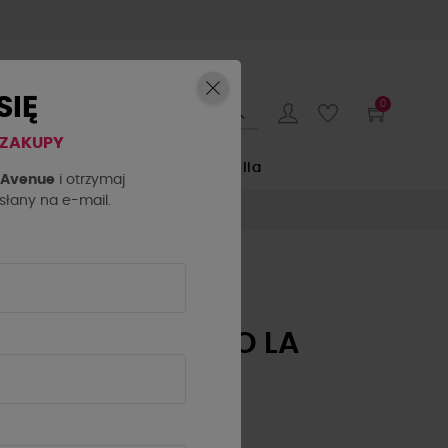
SIĘ
0
 ZAKUPY
E
by o la la...
La Milla
h Avenue
i otrzymaj
łany na e-mail.
BRANSOLETKA
PERSEFONA BY O LA
LA...! ZIELONY
MARMUREK