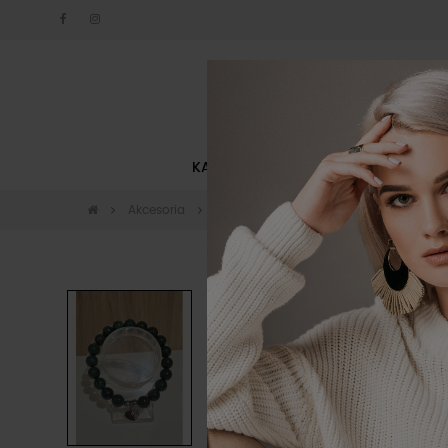
KATEGORIE
NOWOŚCI
Akcesoria
Biżuteria
Bransoletka Persefona By o
-10%