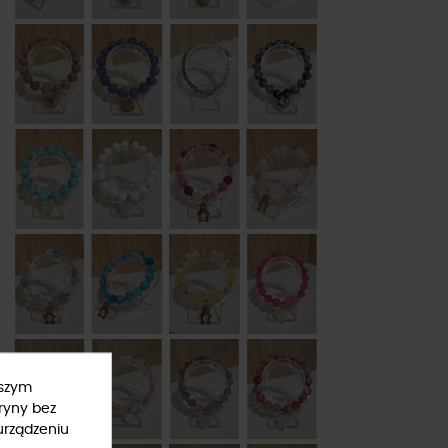
ższym
ryny bez
urządzeniu