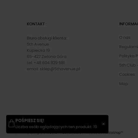
KONTAKT :
INFORMA
O nas
Biuro obsługi klienta:
5th Avenue
Regulam
Kupiecka 19
Polityka 
65-427 Zielona Góra
tel: +48 604 829 581
5th Club 
email:
sklep@5thavenue.pl
Cookies
Map
POŚPIESZ SIĘ!
×
Liczba osób oglądających ten produkt: 19
Copyright ©
MOVIC • Fashion Store
| Powered by
PrestaShop™