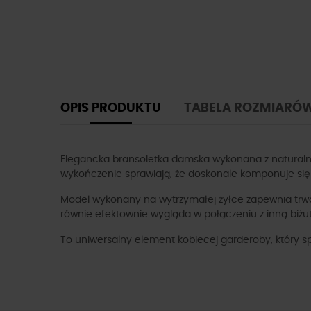
OPIS PRODUKTU
TABELA ROZMIARÓ
Elegancka bransoletka damska wykonana z naturalneg
wykończenie sprawiają, że doskonale komponuje się z
Model wykonany na wytrzymałej żyłce zapewnia trwał
równie efektownie wygląda w połączeniu z inną biżut
To uniwersalny element kobiecej garderoby, który sp