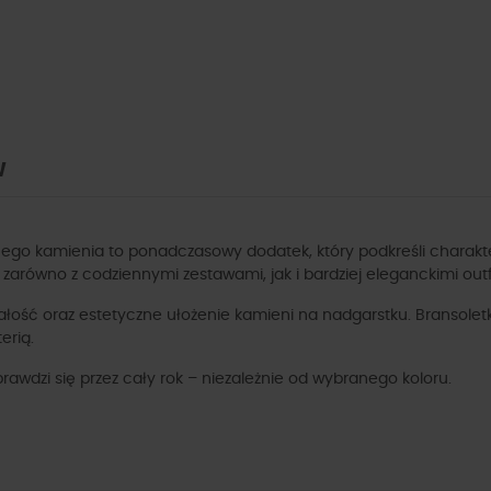
W
o kamienia to ponadczasowy dodatek, który podkreśli charakter k
arówno z codziennymi zestawami, jak i bardziej eleganckimi outf
ość oraz estetyczne ułożenie kamieni na nadgarstku. Bransoletka
erią.
rawdzi się przez cały rok – niezależnie od wybranego koloru.