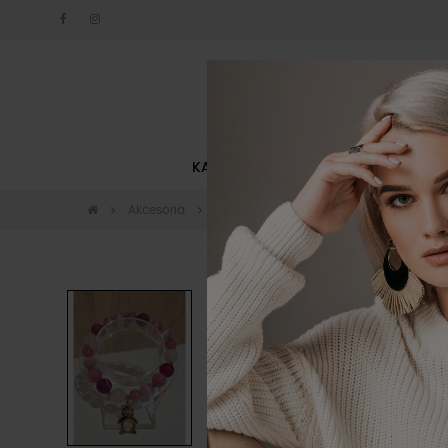
KATEGORIE
NOWOŚCI
Akcesoria
Biżuteria
Bransoletka By o la la..! fu
-10%