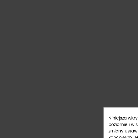
Niniejsza wit
poziomie i w 
zmiany ustaw
końcowym. Jeś