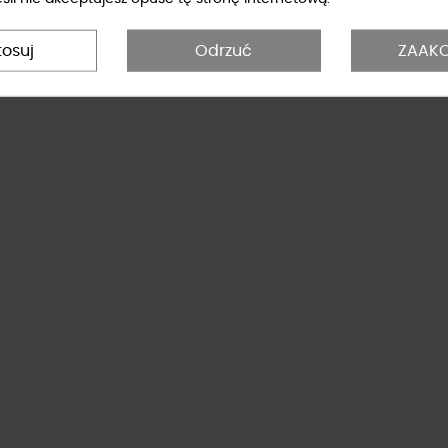
tosuj
Odrzuć
ZAAKC