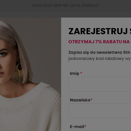
JESIEŃ 2026 DROP NR.1 JUZ W SPRZEDAŻY
ZAREJESTRUJ 
OTRZYMAJ 7% RABATU NA
BESTSELLERY
JESIEŃ 2026
OKAZJE
SAL
Zapisz się do newslettera 5t
jednorazowy kod rabatowy
wys
ksja
Imię
*
Nazwisko
*
E-mail
*