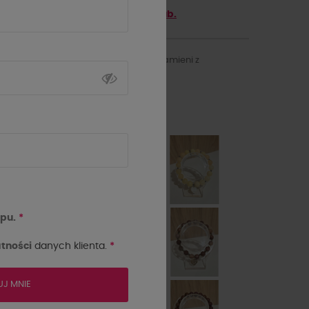
Zyskaj
89.1
punktów z
5th Club.
Stylowa bransoletka z ozdobnych kamieni z
dekoracyjną zawieszką.
kolor
pu.
*
tności
danych klienta.
*
UJ MNIE