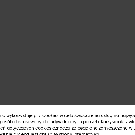
ryna wykorzystuje pliki cookies w celu świadczenia usług na najwy
sposób dostosowany do indywidualnych potrzeb. Korzystanie z wit
ień dotyczących cookies oznacza, że będą one zamieszczane w 
li nie akceptujesz opuść tę stronę internetową.