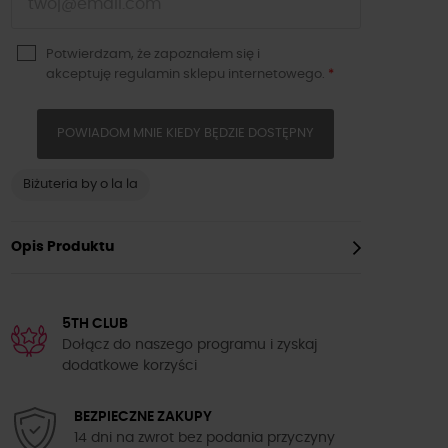
Potwierdzam, że zapoznałem się i
akceptuję
regulamin sklepu
internetowego.
*
POWIADOM MNIE KIEDY BĘDZIE DOSTĘPNY
Biżuteria by o la la
Opis Produktu
5TH CLUB
Dołącz do naszego programu i zyskaj
dodatkowe korzyści
BEZPIECZNE ZAKUPY
14 dni na zwrot bez podania przyczyny