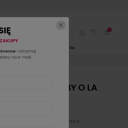
SIĘ
0
 ZAKUPY
E
by o la la...
La Milla
h Avenue
i otrzymaj
łany na e-mail.
BRANSOLETKA BY O LA
LA..! FUKSJA
89,10 zł
99,00 zł
- 10%
Najniższa cena z 30 dni przed obniżką: 89,10 zł