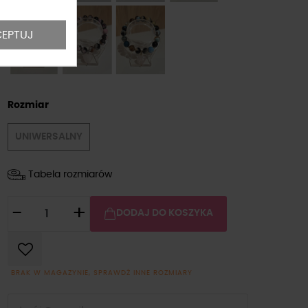
EPTUJ
Rozmiar
UNIWERSALNY
Tabela rozmiarów
-
+
DODAJ DO KOSZYKA
BRAK W MAGAZYNIE, SPRAWDŹ INNE ROZMIARY