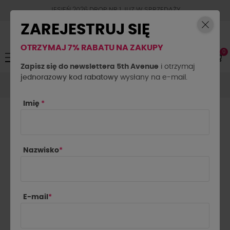
JESIEŃ 2026 DROP NR.1 JUZ W SPRZEDAŻY
ZAREJESTRUJ SIĘ
OTRZYMAJ 7% RABATU NA ZAKUPY
0
Toggle
☰
navigation
Zapisz się do newslettera 5th Avenue
i otrzymaj
jednorazowy kod rabatowy
Akcesoria
Biżuteria
Bransoletka Anhydryt By o la la...!
wysłany na e-mail.
niebieski
Imię
*
Nazwisko
*
E-mail
*