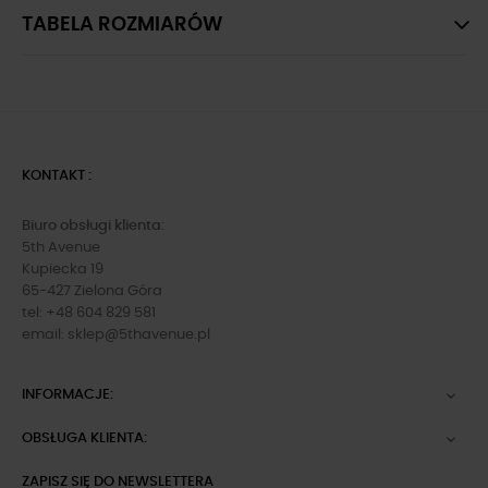
TABELA ROZMIARÓW
KONTAKT :
Biuro obsługi klienta:
5th Avenue
Kupiecka 19
65-427 Zielona Góra
tel: +48 604 829 581
email:
sklep@5thavenue.pl
INFORMACJE:

OBSŁUGA KLIENTA:

ZAPISZ SIĘ DO NEWSLETTERA