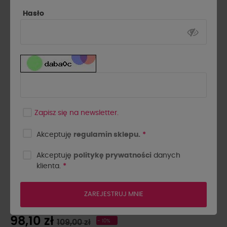
Hasło
Zapisz się na newsletter.
Akceptuję
regulamin sklepu.
*
Akceptuję
politykę prywatności
danych
klienta.
*
BRANSOLETKA ANHYDRYT
BY O LA LA...! NIEBIESKI
ZAREJESTRUJ MNIE
98,10 zł
109,00 zł
- 10%