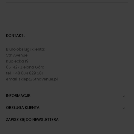
KONTAKT :
Biuro obsługi klienta:
5th Avenue
Kupiecka 19
65-427 Zielona Góra
tel: +48 604 829 581
email:
sklep@5thavenue.pl
INFORMACJE:

OBSŁUGA KLIENTA:

ZAPISZ SIĘ DO NEWSLETTERA