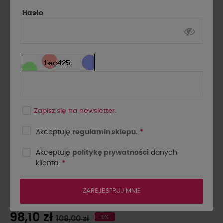
Hasło
Zapisz się na newsletter.
Akceptuję
regulamin sklepu.
*
Akceptuję
politykę prywatności
danych
klienta.
*
BRANSOLETKA ARIZONA BY
O LA LA..! LILIOWA
ZAREJESTRUJ MNIE
98,10 zł
109,00 zł
- 10%