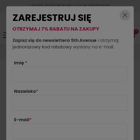
JESIEŃ 2026 DROP NR.1 JUZ W SPRZEDAŻY
ZAREJESTRUJ SIĘ
OTRZYMAJ 7% RABATU NA ZAKUPY
0
Toggle
☰
navigation
Zapisz się do newslettera 5th Avenue
i otrzymaj
jednorazowy kod rabatowy
Akcesoria
Biżuteria
Bransoletka Arizona By o la la..!
wysłany na e-mail.
liliowa
Imię
*
Nazwisko
*
E-mail
*