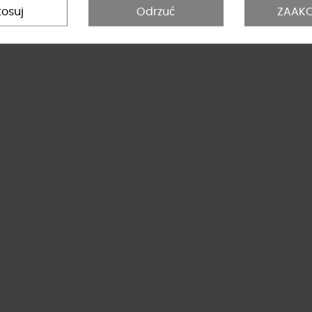
tosuj
Odrzuć
ZAAKC