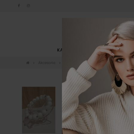
KATEGORIE
NOWOŚCI
Akcesoria
Biżuteria
Bransoletka Maluma By o l
-10%