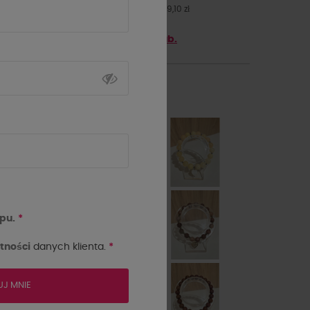
Najniższa cena z 30 dni przed obniżką: 89,10 zł
Zyskaj
89.1
punktów z
5th Club.
kolor
pu.
*
tności
danych klienta.
*
UJ MNIE