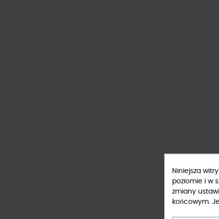
Niniejsza wit
poziomie i w 
zmiany ustaw
końcowym. Jeś