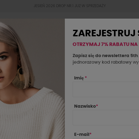
JESIEŃ 2026 DROP NR.1 JUZ W SPRZEDAŻY
ZAREJESTRUJ 
OTRZYMAJ 7% RABATU NA
BESTSELLERY
JESIEŃ 2026
OKAZJE
SA
Zapisz się do newslettera 5t
jednorazowy kod rabatowy
wys
a la..! biała z różowym sercem
Imię
*
Nazwisko
*
E-mail
*