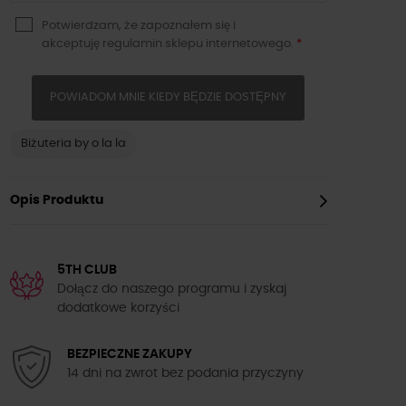
Potwierdzam, że zapoznałem się i
akceptuję
regulamin sklepu
internetowego.
*
POWIADOM MNIE KIEDY BĘDZIE DOSTĘPNY
Biżuteria by o la la
Opis Produktu
5TH CLUB
Dołącz do naszego programu i zyskaj
dodatkowe korzyści
BEZPIECZNE ZAKUPY
14 dni na zwrot bez podania przyczyny