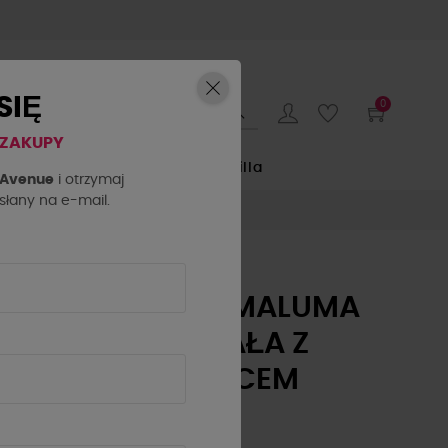
SIĘ
0
 ZAKUPY
LE
by o la la...
La Milla
h Avenue
i otrzymaj
łany na e-mail.
BRANSOLETKA MALUMA
BY O LA LA..! BIAŁA Z
RÓŻOWYM SERCEM
89,10 zł
99,00 zł
- 10%