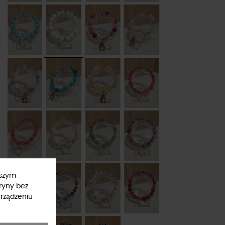
ższym
ryny bez
rządzeniu