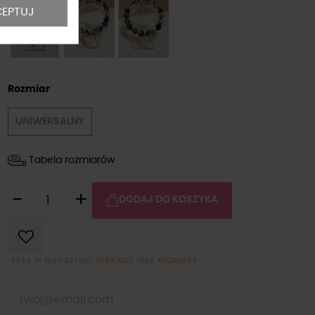
EPTUJ
Rozmiar
UNIWERSALNY
Tabela rozmiarów
-
+
DODAJ DO KOSZYKA
BRAK W MAGAZYNIE, SPRAWDŹ INNE ROZMIARY