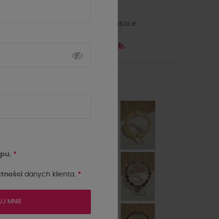
98,10 zł
109,00 zł
- 10%
Najniższa cena z 30 dni przed obniżką: 98,10 zł
Zyskaj
98.1
punktów z
5th Club.
kolor
pu.
*
tności
danych klienta.
*
UJ MNIE