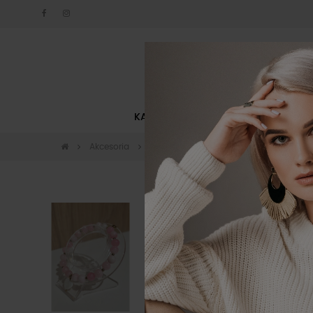
KATEGORIE
NOWOŚCI
Akcesoria
Biżuteria
Bransoletka Harmony By o 
-10%