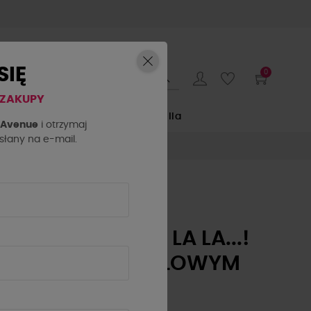
SIĘ
0
 ZAKUPY
E
by o la la...
La Milla
h Avenue
i otrzymaj
łany na e-mail.
BRANSOLETKA
HARMONY BY O LA LA...!
RÓŻOWA Z PERŁOWYM
SERCEM