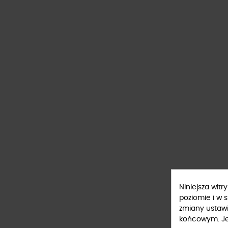
Niniejsza wit
poziomie i w 
zmiany ustaw
końcowym. Jeś