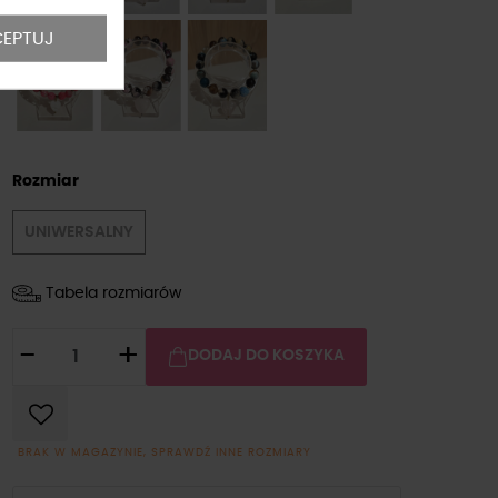
EPTUJ
Rozmiar
UNIWERSALNY
Tabela rozmiarów
-
+
DODAJ DO KOSZYKA
BRAK W MAGAZYNIE, SPRAWDŹ INNE ROZMIARY