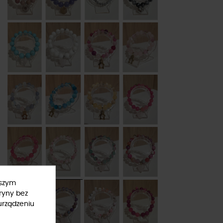
ższym
ryny bez
urządzeniu