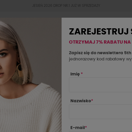
JESIEŃ 2026 DROP NR.1 JUZ W SPRZEDAŻY
ZAREJESTRUJ 
OTRZYMAJ 7% RABATU NA
BESTSELLERY
JESIEŃ 2026
OKAZJE
SAL
Zapisz się do newslettera 5t
jednorazowy kod rabatowy
wys
la la...! różowa z perłowym sercem
Imię
*
Nazwisko
*
E-mail
*